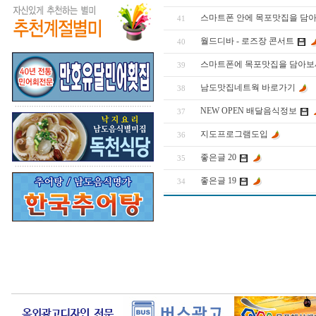
스마트폰 안에 목포맛집을 담
41
월드디바 - 로즈장 콘서트
40
스마트폰에 목포맛집을 담아보
39
남도맛집네트웍 바로가기
38
NEW OPEN 배달음식정보
37
지도프로그램도입
36
좋은글 20
35
좋은글 19
34