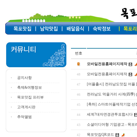
번호
모바일전용홈페이지제작
모바일전용홈페이지제작
48
공지사항
[어플출시] 전라남도맛집 어플 
47
축제&여행정보
전라남도 먹을거리 사계(四季)
46
목포맛집 프리뷰
[축하] 스마트어플제작기업 선
45
고객게시판
세계7대자연경관투표합시다
44
추억앨범
소셜미디어형 기업광고 - 목포
43
목포맛집QR코드
42