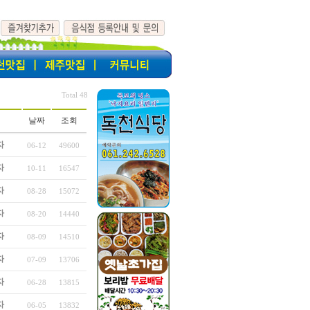
Total 48
날짜
조회
자
06-12
49600
자
10-11
16547
자
08-28
15072
자
08-20
14440
자
08-09
14510
자
07-09
13706
자
06-28
13815
자
06-05
13832