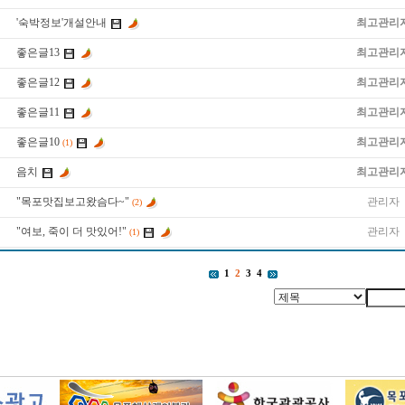
'숙박정보'개설안내
최고관리
좋은글13
최고관리
좋은글12
최고관리
좋은글11
최고관리
좋은글10
최고관리
(1)
음치
최고관리
"목포맛집보고왔슴다~"
관리자
(2)
"여보, 죽이 더 맛있어!"
관리자
(1)
1
2
3
4