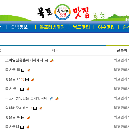
호
제목
글쓴이
모바일전용홈페이지제작
최고관리
좋은글 18
최고관리
좋은글 17
최고관리
(1)
좋은 글...
최고관리
목포리빙닷컴을 소개합니다.
최고관리
축하해주세요~
최고관리
(5)
좋은글 16
최고관리
좋은글15
최고관리