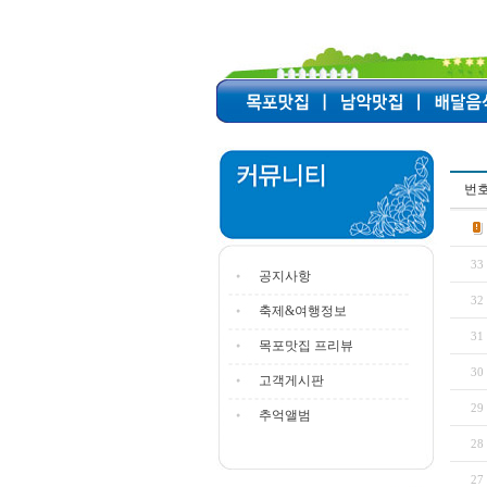
번
33
공지사항
32
축제&여행정보
31
목포맛집 프리뷰
30
고객게시판
29
추억앨범
28
27