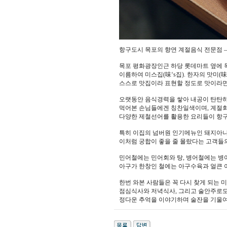
항구도시 목포의 향연 계절음식 전문점 – 
목포 평화광장인근 하당 롯데마트 옆에 
이름하여 미스집(味‘s집). 한자의 맛미(
스스로 맛집이라 표현할 정도로 맛이라면
오랫동안 음식경력을 쌓아 내공이 탄탄하
먹어본 손님들에겐 칭찬일색이며, 계절회
다양한 제철선어를 활용한 요리들이 항구
특히 이집의 넘버원 인기메뉴인 돼지아
이처럼 궁합이 좋을 줄 몰랐다는 고객들
민어철에는 민어회와 탕, 병어철에는 병어
아구가 한창인 철에는 아구수육과 얼큰 
한번 와본 사람들은 꼭 다시 찾게 되는 미
점심식사와 저녁식사, 그리고 술안주로
정다운 추억을 이야기하며 술잔을 기울여도