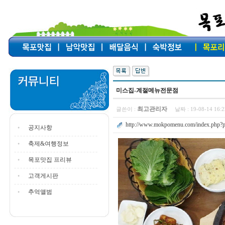
미스집-계절메뉴전문점
최고관리자
글쓴이 :
날짜 :
19-08-14 16
http://www.mokpomenu.com/index.php?p
공지사항
축제&여행정보
목포맛집 프리뷰
고객게시판
추억앨범