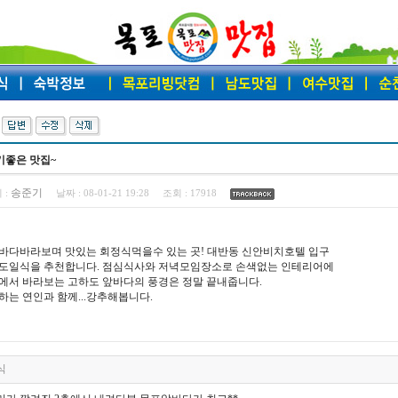
기좋은 맛집~
송준기
 :
날짜 :
08-01-21 19:28
조회 :
17918
바다바라보며 맛있는 회정식먹을수 있는 곳! 대반동 신안비치호텔 입구
도일식을 추천합니다. 점심식사와 저녁모임장소로 손색없는 인테리어에
에서 바라보는 고하도 앞바다의 풍경은 정말 끝내줍니다.
하는 연인과 함께...강추해봅니다.
식