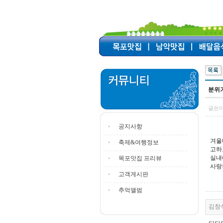
분위
글쓴이
공지사항
겨울
축제&여행정보
고하
실내
목포맛집 프리뷰
사랑
고객게시판
추억앨범
김창