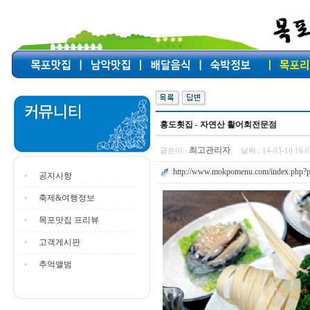
홍도횟집 - 자연산 활어회전문점
최고관리자
글쓴이 :
날짜 :
14-03-10 16
http://www.mokpomenu.com/index.php?p
공지사항
축제&여행정보
목포맛집 프리뷰
고객게시판
추억앨범