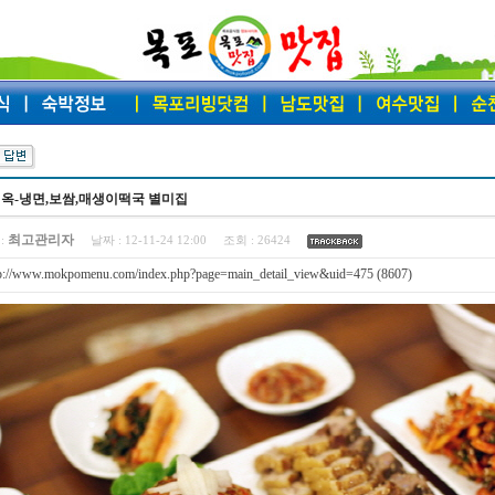
옥-냉면,보쌈,매생이떡국 별미집
최고관리자
:
날짜 :
12-11-24 12:00
조회 :
26424
tp://www.mokpomenu.com/index.php?page=main_detail_view&uid=475 (8607)