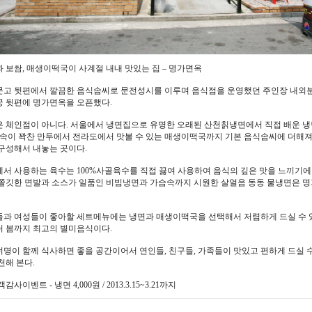
 보쌈, 매생이떡국이 사계절 내내 맛있는 집 – 명가면옥
고 뒷편에서 깔끔한 음식솜씨로 문전성시를 이루며 음식점을 운영했던 주인장 내외분
 뒷편에 명가면옥을 오픈했다.
 체인점이 아니다. 서울에서 냉면집으로 유명한 오래된 산천칡냉면에서 직접 배운 
 속이 꽉찬 만두에서 전라도에서 맛볼 수 있는 매생이떡국까지 기본 음식솜씨에 더해
구성해서 내놓는 곳이다.
서 사용하는 육수는 100%사골육수를 직접 끓여 사용하여 음식의 깊은 맛을 느끼기에
쫄깃한 면발과 소스가 일품인 비빔냉면과 가슴속까지 시원한 살얼음 동동 물냉면은 명
과 여성들이 좋아할 세트메뉴에는 냉면과 매생이떡국을 선택해서 저렴하게 드실 수 
 봄까지 최고의 별미음식이다.
명이 함께 식사하면 좋을 공간이어서 연인들, 친구들, 가족들이 맛있고 편하게 드실 
천해 본다.
감사이벤트 - 냉면 4,000원 / 2013.3.15~3.21까지