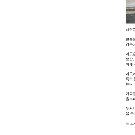
냉면과
한솔문
경복궁
이곳은
보쌈,
하게 
이곳에
특히 
뉴다.
가족들
울부터
두서너
을 추
※ 고객