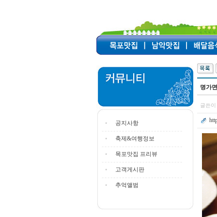
명가면
글쓴이 
ht
공지사항
축제&여행정보
목포맛집 프리뷰
고객게시판
추억앨범