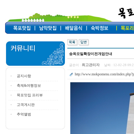
송옥모밀확장이전개업안내
최고관리자
글쓴이 :
날짜 :
12-02-28 09
http://www.mokpomenu.com/index.php?p
공지사항
축제&여행정보
목포맛집 프리뷰
고객게시판
추억앨범