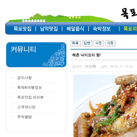
해촌 낙지요리 짱!
이산해
글쓴이 :
날짜 :
08-01-11 19:26
공지사항
축제&여행정보
목포맛집 프리뷰
고객게시판
추억앨범