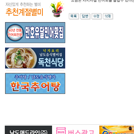
요즘은 사시사철 민어회를 즐길수 있다는