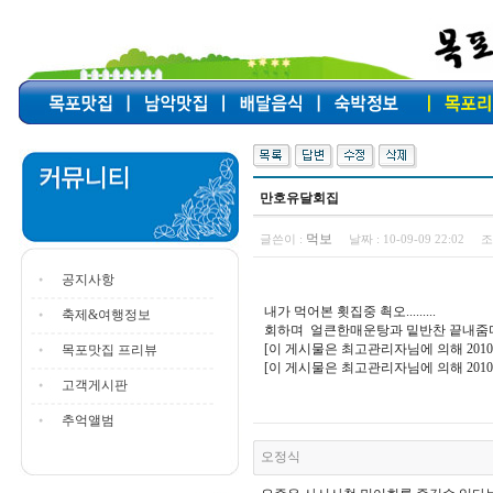
만호유달회집
먹보
글쓴이 :
날짜 :
10-09-09 22:02
조
공지사항
내가 먹어본 횟집중 쵝오.........
축제&여행정보
회하며 얼큰한매운탕과 밑반찬 끝내줌다
[이 게시물은 최고관리자님에 의해 2010-1
목포맛집 프리뷰
[이 게시물은 최고관리자님에 의해 2010-1
고객게시판
추억앨범
오정식