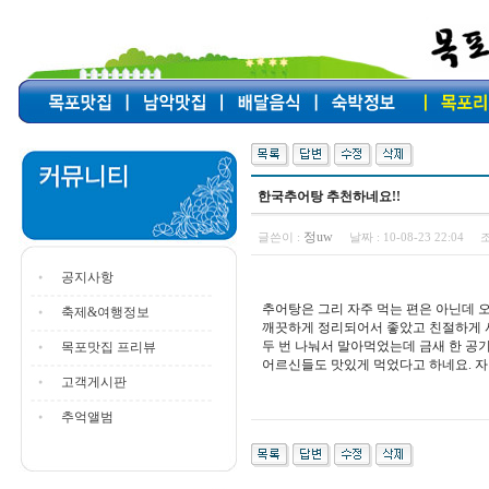
한국추어탕 추천하네요!!
정uw
글쓴이 :
날짜 :
10-08-23 22:04
조
공지사항
추어탕은 그리 자주 먹는 편은 아닌데 
축제&여행정보
깨끗하게 정리되어서 좋았고 친절하게 
두 번 나눠서 말아먹었는데 금새 한 공기
목포맛집 프리뷰
어르신들도 맛있게 먹었다고 하네요. 자
고객게시판
추억앨범