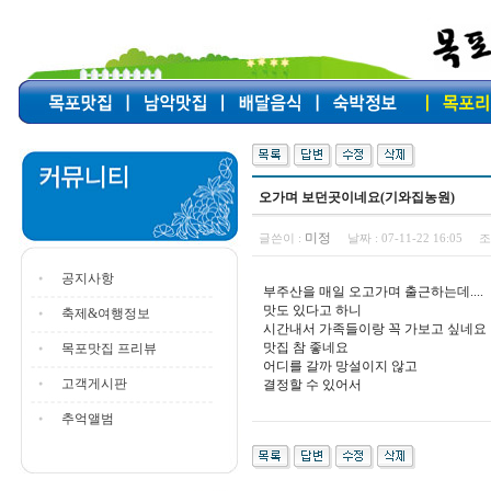
오가며 보던곳이네요(기와집농원)
미정
글쓴이 :
날짜 :
07-11-22 16:05
조
공지사항
부주산을 매일 오고가며 출근하는데....
맛도 있다고 하니
축제&여행정보
시간내서 가족들이랑 꼭 가보고 싶네요
맛집 참 좋네요
목포맛집 프리뷰
어디를 갈까 망설이지 않고
고객게시판
결정할 수 있어서
추억앨범