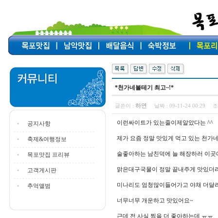
*천가네볼테기 최고~!*
하연
글쓴이 :
날짜 :
09-11-24 00:29
조
이런싸이트가 있는줄이제알았다는 ^^
공지사항
제가 요즘 정말 맛있게 먹고 있는 천
축제&여행정보
술좋아하는 남친덕에 늘 해장하러 이
목포맛집 프리뷰
맑은대구국물이 정말 끝내주게 맛있더
고객게시판
미나리도 엄청많이들어가고 야채 더달라
추억앨범
너무너무 개운하고 맛있어요~
근데 전 사실 찜을 더 좋아하는데 ㅠㅠ