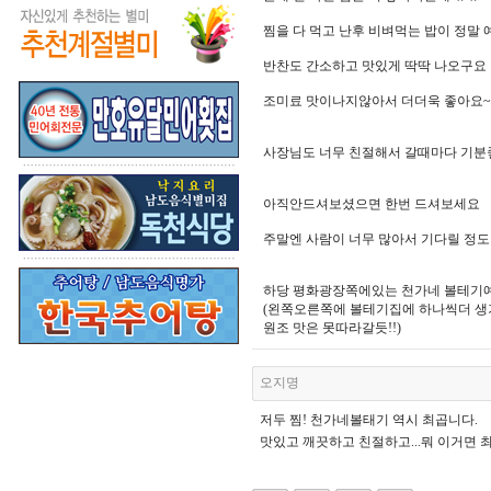
찜을 다 먹고 난후 비벼먹는 밥이 정말 
반찬도 간소하고 맛있게 딱딱 나오구요
조미료 맛이나지않아서 더더욱 좋아요~
사장님도 너무 친절해서 갈때마다 기
아직안드셔보셨으면 한번 드셔보세요
주말엔 사람이 너무 많아서 기다릴 정도
하당 평화광장쪽에있는 천가네 볼테기예
(왼쪽오른쪽에 볼테기집에 하나씩더 
원조 맛은 못따라갈듯!!)
오지명
저두 찜! 천가네볼태기 역시 최곱니다.
맛있고 깨끗하고 친절하고...뭐 이거면 