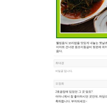
웰빙음식 보리밥을 맛있게 내놓는 옛날
이마트 건너편 원조이동갈비 뒷편에 위치
음다.
최대경
비밀글 입니다.
오정희
2호광장에 있었던 그 곳 맞죠?
어머니께서 참 좋아하시던 곳인데..하당
축하합니다. 부자되세요~