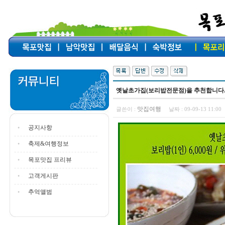
옛날초가집(보리밥전문점)을 추천합니다
맛집여행
글쓴이 :
날짜 :
09-09-13 11:0
공지사항
축제&여행정보
목포맛집 프리뷰
고객게시판
추억앨범