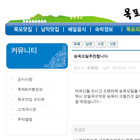
송옥모밀추천합니다.
오해정
글쓴이 :
날짜 :
09-09-09 13:28
공지사항
축제&여행정보
어르신들 모시고 오랜만에 송옥모밀을 
역시 모밀국수맛은 송옥이 으뜸인것 같
목포맛집 프리뷰
잘 먹었습니다.~
고객게시판
추억앨범
조성민