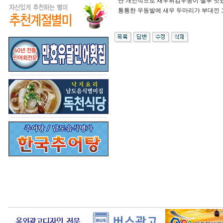
난 개인적으로 새우튀김우동이 젤루 맛
통통한 우동발에 새우 두마리가 부대낀 