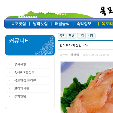
민어회가 제철입니다.
정성일
글쓴이 :
날짜 :
09-06-08 19:46
공지사항
축제&여행정보
목포맛집 프리뷰
고객게시판
추억앨범