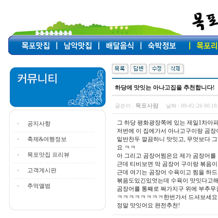
하당에 맛잇는 아나고집을 추천합니다!
목포사람
글쓴이 :
날짜 :
09-02-26 00:
그 하당 평화광장쪽에 있는 제일1차
공지사항
저번에 이 집에가서 아나고구이랑 곰장
축제&여행정보
밑반찬두 깔끔하니 맛잇고, 무엇보다 
요 ㅋㅋ
목포맛집 프리뷰
아 그리고 곰장어찜은요 제가 곰장어를
근데 티비보면 막 곰장어 구이랑 볶음이
고객게시판
근데 여기는 곰장어 수육이고 찜을 하
볶음도있긴있엇는데 수육이 맛잇다고해
추억앨범
곰장어를 통째로 쪄가지구 위에 부추
ㅋㅋㅋㅋㅋㅋㅋㅋ한번가서 드셔보세요 진
정말 맛잇어요 완전추천!