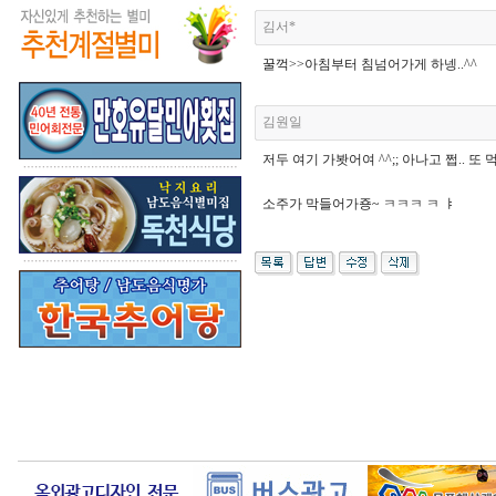
김서*
꿀꺽>>아침부터 침넘어가게 하넹..^^
김원일
저두 여기 가봣어여 ^^;; 아나고 쩝.. 또 
소주가 막들어가죵~ ㅋㅋㅋ ㅋ ㅑ