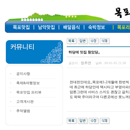
하당에 맛집 찾았당,,
정주연
글쓴이 :
날짜 :
09-01-05 21:38
공지사항
전대전인데요,,목포에1-2개월에 한번
축제&여행정보
데 최근에 하당인데 택시타고 부영아파
암튼그런데 서비스 스끼도 괜찮고 갈치
목포맛집 프리뷰
도 팍팍 주더라구여 다른곳에선 못느껴
고객게시판
추억앨범