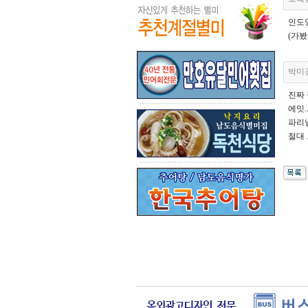
인도양
(가봤
박미
진짜
에잇....
파리
절대 오