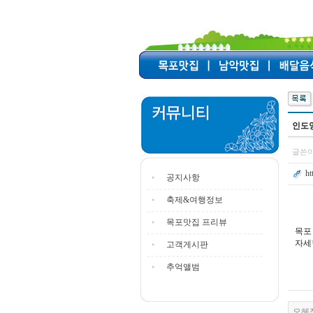
인도
글쓴이
ht
공지사항
축제&여행정보
목포맛집 프리뷰
목포
자세
고객게시판
추억앨범
오혜