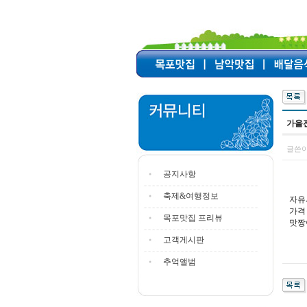
가을전
글쓴이
공지사항
축제&여행정보
자유
가격
목포맛집 프리뷰
맛짱
고객게시판
추억앨범