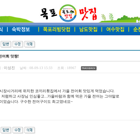
어회 맛짱!
이성진
 :
날짜 :
08-09-13 15:33
조회 :
18967
시장사거리에 위치한 코끼리횟집에서 가을 전어회 맛있게 먹었습니다.
 저렴하고 사장님 인심좋고...가을바람과 함께 먹은 가을 전어는 그야말로
이었습니다. 구수한 전어구이도 최고였네요~