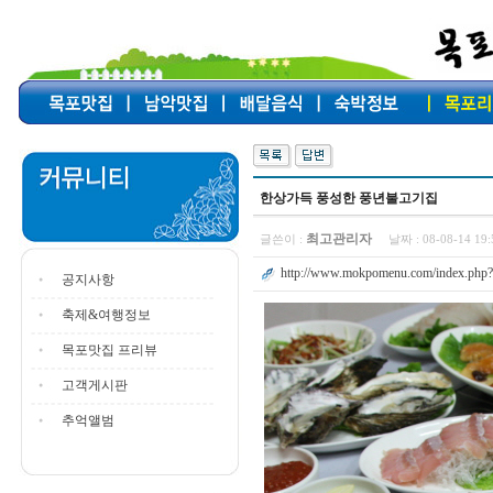
한상가득 풍성한 풍년불고기집
최고관리자
글쓴이 :
날짜 :
08-08-14 1
http://www.mokpomenu.com/index.php?
공지사항
축제&여행정보
목포맛집 프리뷰
고객게시판
추억앨범