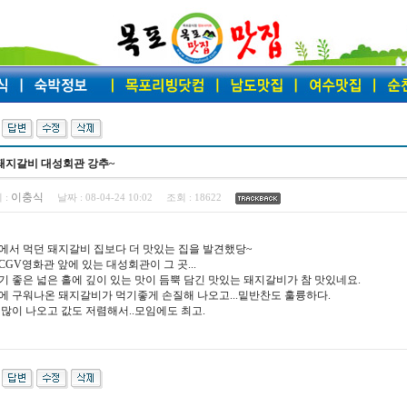
돼지갈비 대성회관 강추~
이충식
 :
날짜 :
08-04-24 10:02
조회 :
18622
에서 먹던 돼지갈비 집보다 더 맛있는 집을 발견했당~
CGV영화관 앞에 있는 대성회관이 그 곳...
기 좋은 넓은 홀에 깊이 있는 맛이 듬뿍 담긴 맛있는 돼지갈비가 참 맛있네요.
에 구워나온 돼지갈비가 먹기좋게 손질해 나오고...밑반찬도 훌륭하다.
 많이 나오고 값도 저렴해서..모임에도 최고.