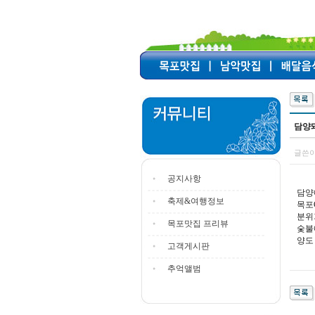
담양
글쓴이
공지사항
담양
축제&여행정보
목포
분위
목포맛집 프리뷰
숯불
양도
고객게시판
추억앨범