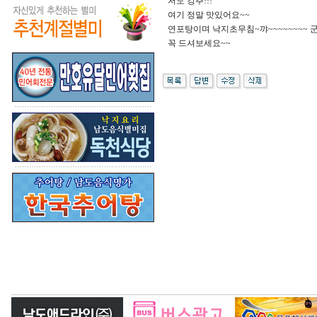
저도 강추!!!
여기 정말 맛있어요~~
연포탕이며 낙지초무침~꺄~~~~~~~~ 
꼭 드셔보세요~~