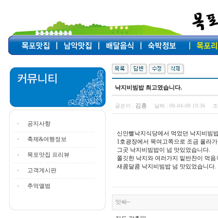
낙지비빔밥 최고였습니다.
김총
글쓴이 :
날짜 :
08-04-08 19:36
조
공지사항
신안뻘낙지식당에서 먹었던 낙지비빔밥
축제&여행정보
1호광장에서 목여고쪽으로 조금 올라
그곳 낙지비빔밥이 넘 맛있었습니다.
목포맛집 프리뷰
쫄깃한 낙지와 여러가지 밑반찬이 먹음
새콤달콤 낙지비빔밥 넘 맛있었습니다.
고객게시판
추억앨범
앗싸~