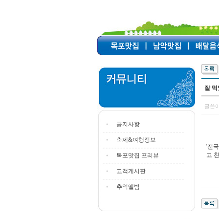
잘 
글쓴이
공지사항
축제&여행정보
'전
고 
목포맛집 프리뷰
고객게시판
추억앨범