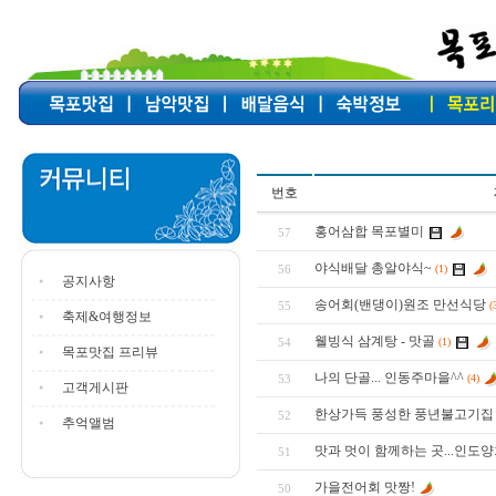
번호
홍어삼합 목포별미
57
야식배달 총알야식~
56
(1)
공지사항
송어회(밴댕이)원조 만선식당
55
(
축제&여행정보
웰빙식 삼계탕 - 맛골
54
(1)
목포맛집 프리뷰
나의 단골... 인동주마을^^
53
(4)
고객게시판
한상가득 풍성한 풍년불고기집
52
추억앨범
맛과 멋이 함께하는 곳...인도
51
가을전어회 맛짱!
50