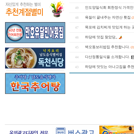
인도양일식회 회한정식 가격인
49
육질이 끝내주는 자연산 횟집
48
(2
목포에 김치찌개 맛있게 하는 곳
47
하당에 맛집 찾았당,,
46
벽오동보리밥집 추천합니다.
45
(2)
다산정통일식을 소개합니다.
44
하당에 맛잇는 아나고집을 추천
43