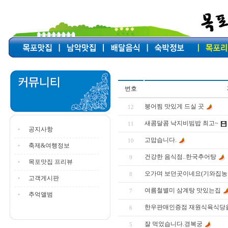
번호
붕어찜 맛있게 드실 곳
12
새콤달콤 낙지비빔밥 최고~
11
공지사항
고맙습니다.
10
축제&여행정보
건강한 음식점..한국추어탕
9
목포맛집 프리뷰
오가며 보던곳이네요(기와집농
8
고객게시판
여름철별미 삼계탕 맛있는집
7
추억앨범
한우판매인증점 재원식육식당을
6
잘 먹었습니다.경복궁
5