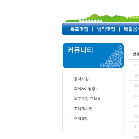
번
87
86
공지사항
85
축제&여행정보
84
목포맛집 프리뷰
83
고객게시판
82
추억앨범
81
80