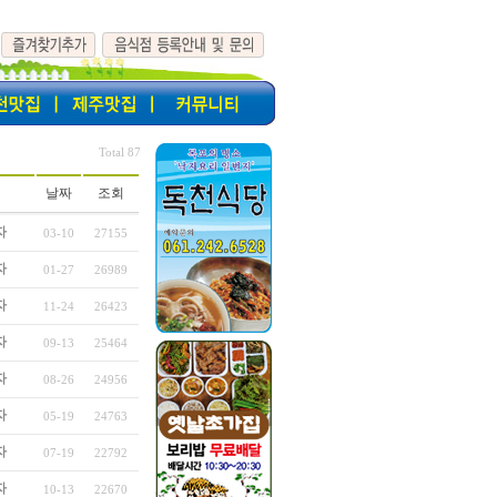
Total 87
날짜
조회
자
03-10
27155
자
01-27
26989
자
11-24
26423
자
09-13
25464
자
08-26
24956
자
05-19
24763
자
07-19
22792
자
10-13
22670