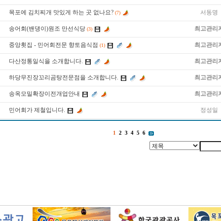
목포에 김치찌개 맛있게 하는 곳 없나요?
서동명
(7)
송어회(밴댕이)원조 만선식당
최고관리
(3)
중앙횟집 - 민어회전문 향토음식점
최고관리
(1)
다산정통일식을 소개합니다.
최고관리
하당무진장꼬리곰탕전문점을 소개합니다.
최고관리
송옥모밀확장이전개업안내
최고관리
민어회가 제철입니다.
정성일
1
2
3
4
5
6