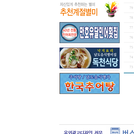
79
78
77
76
75
74
73