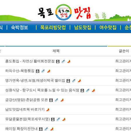
호
제목
글쓴이
홍도횟집 - 자연산 활어회전문점
최고관리
하의수산-북항횟집
최고관리
명가면옥-냉면,보쌈,매생이떡국 별미집
최고관리
성원식당 - 항구도시 목포를 느낄 수 있는 음식점
최고관리
금강산(영암) 촌닭공원 오픈
최고관리
남도맛집네트웍 바로가기
최고관리
유달콩물본점(목포세무서옆)
최고관리
해미정 확장이전안내
최고관리