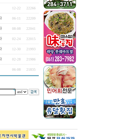
12-22
22266
자
06-11
22209
자
08-08
22041
자
02-24
22015
자
12-30
21993
자
02-28
21986
06-08
21835