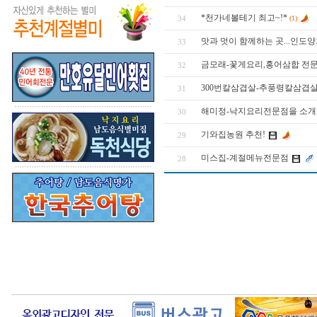
*천가네볼테기 최고~!*
34
(1)
맛과 멋이 함께하는 곳...인도
33
금모래-꽃게요리,홍어삼합 전
32
300번칼삼겹살-추풍령칼삼겹살
31
해미정-낙지요리전문점을 소개
30
기와집농원 추천!
29
미스집-계절메뉴전문점
28