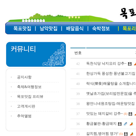
번호
독천식당 낙지요리 강추~
42
한상가득 풍성한 풍년불고기집
41
공지사항
락식(樂食)해물탕을 소개합니다
40
축제&여행정보
옛날초가집(보리밥전문점)을 
39
목포맛집 프리뷰
왕언니네원조탕집-매운탕맛집
38
고객게시판
맛있는 돼지갈비 강추~
37
(1)
추억앨범
황금불판-황금돼지
36
갈치찜,병어찜 명가!
35
(1)