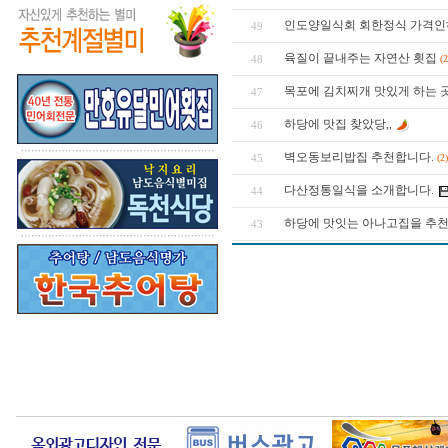
인도양일식회 회한정식 가격인
49
육질이 끝내주는 자연산 횟집
48
(2
목포에 김치찌개 맛있게 하는 곳
47
하당에 맛집 찾았당,,
46
벽오동보리밥집 추천합니다.
45
(2)
다산정통일식을 소개합니다.
44
하당에 맛잇는 아나고집을 추천
43