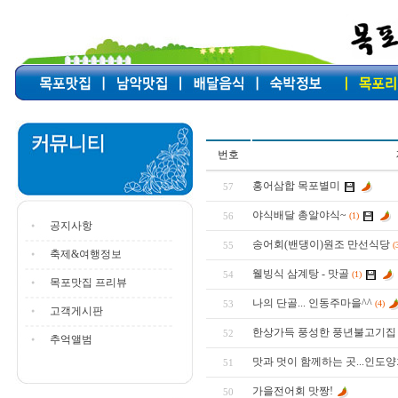
번호
홍어삼합 목포별미
57
야식배달 총알야식~
56
(1)
공지사항
송어회(밴댕이)원조 만선식당
55
(
축제&여행정보
웰빙식 삼계탕 - 맛골
54
(1)
목포맛집 프리뷰
나의 단골... 인동주마을^^
53
(4)
고객게시판
한상가득 풍성한 풍년불고기집
52
추억앨범
맛과 멋이 함께하는 곳...인도
51
가을전어회 맛짱!
50