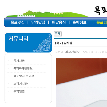
[목포] 갈치찜
최고관리자
글쓴이 :
날짜 :
11-12-15 19
공지사항
축제&여행정보
목포맛집 프리뷰
고객게시판
추억앨범