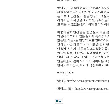
제철 : 9월, 10월
옛날 어느 마을에 이름난 구두쇠가 살았더
치를 살펴본답시고 손으로 이리저리 만져
는 그릇에 담긴 물에 손을 헹구고, 그 물
리가 저간의 사정을 얘기하자, 구두쇠는 
고 먹을 수 있었을 텐데’ 하며 오히려 아
이렇게 갈치 만진 손을 헹군 물로 국을 
가을에 목포에서 잡은 갈치가 특히 맛있다.
있는데, 이는 9월 말부터 목포 앞바다에
갈치는 바로 회를 치거나, 기름을 살짝 
다 일제 강점기 때 목포항으로 일본인들이
린 갈치찜을 선호했다. 식당들이 돈 많은
단다. 그래서 감자, 호박, 고구마순 등
만들어준다. 김이 모락모락 피어나는 매콤
면서도 보드랍고, 여기에 각종 야채가 푸
♥ 추천맛집 ♥
명인집
http://www.mokpomenu.com/index.
하당고기잡이
http://www.mokpomenu.com