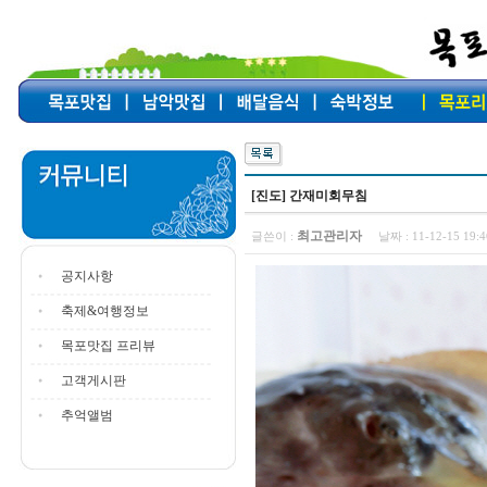
[진도] 간재미회무침
최고관리자
글쓴이 :
날짜 :
11-12-15 19
공지사항
축제&여행정보
목포맛집 프리뷰
고객게시판
추억앨범