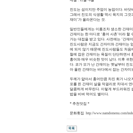
제철 : 12월~6월
진도는 섬이지만 주업이 농업이다. 바닷
그래서 진도의 식생활 역시 육지의 그것과
재미’가 올라온다는 것.
일반인들에게는 이름조차 생소한 간재미는
간재미는 한 마디로 ‘홍어 사촌’이라 할
가는 대접을 받고 있다. 사전에는 ‘간재미
진도사람은 지금도 간자미와 간재미는 엄
에 되지 않기 때문에 진도사람들도 처음
철에 잡은 간재미는 육질이 단단하면서 홍
홍어와 매우 비슷한 맛이 났다. 이후 귀
다. 코가 모가 난 간재미는 옛날부터 진
아 올린 간재미는 바다에서 잡는 간자미
두께가 얇아서 홍어만큼 차진 회가 나오지
포를 뜬 간재미 살을 막걸리로 치대서 연
달콤하게 버무린다. 이렇게 부드러워진 
밥을 비벼 먹어도 별미다.
* 추천맛집 *
문화횟집
http://www.namdomenu.com/ind