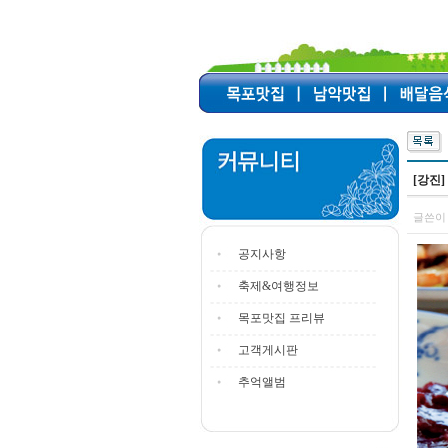
[강진
글쓴이 
공지사항
축제&여행정보
목포맛집 프리뷰
고객게시판
추억앨범