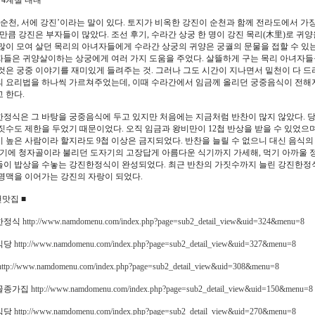
: 4계절 내내
 순천, 서에 강진’이라는 말이 있다. 토지가 비옥한 강진이 순천과 함께 전라도에서 
그만큼 강진은 부자들이 많았다. 조선 후기, 수라간 상궁 한 명이 강진 목리(木里)로 귀양
많이 모여 살던 목리의 아녀자들에게 수라간 상궁의 귀양은 궁궐의 문물을 접할 수 있는
들은 귀양살이하는 상궁에게 여러 가지 도움을 주었다. 살뜰하게 구는 목리 아녀자들
것은 궁중 이야기를 재미있게 들려주는 것. 그러나 그도 시간이 지나면서 밑천이 다 드
 요리법을 하나씩 가르쳐주었는데, 이때 수라간에서 임금께 올리던 궁중음식이 전해져
 한다.
정식은 그 바탕을 궁중음식에 두고 있지만 처음에는 지금처럼 반찬이 많지 않았다. 
짓수도 제한을 두었기 때문이었다. 오직 임금과 왕비만이 12첩 반상을 받을 수 있었으
 높은 사람이라 할지라도 9첩 이상은 금지되었다. 반찬을 늘릴 수 없으니 대신 음식
여기에 청자골이라 불리던 도자기의 고장답게 아름다운 식기까지 가세해, 먹기 아까울 
이 밥상을 수놓는 강진한정식이 완성되었다. 최근 반찬의 가짓수까지 늘린 강진한정
명맥을 이어가는 강진의 자랑이 되었다.
천맛집 ■
한정식
http://www.namdomenu.com/index.php?page=sub2_detail_view&uid=324&menu=8
식당
http://www.namdomenu.com/index.php?page=sub2_detail_view&uid=327&menu=8
http://www.namdomenu.com/index.php?page=sub2_detail_view&uid=308&menu=8
골종가집
http://www.namdomenu.com/index.php?page=sub2_detail_view&uid=150&menu=8
식당
http://www.namdomenu.com/index.php?page=sub2_detail_view&uid=270&menu=8