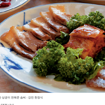
 상궁이 전해준 솜씨 - 강진 한정식