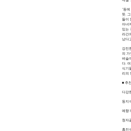
제철 
‘동에
뜻. 
들이 
아녀자
있는 
라간의
났다고
강진한
의 가
벼슬이
다. 
식기들
리의 
■ 추
다강
둥지
예향
청자
흥진