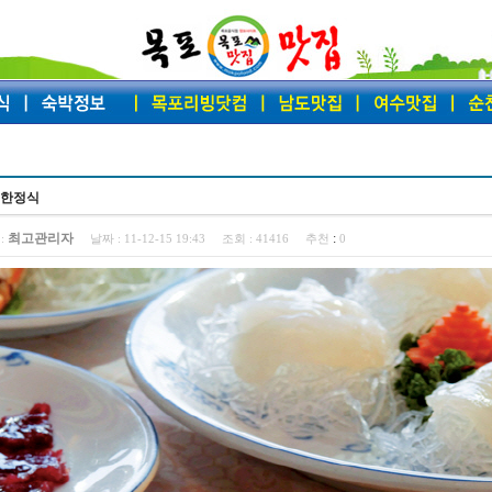
] 한정식
최고관리자
:
:
날짜 :
11-12-15 19:43
조회 :
41416
추천
0