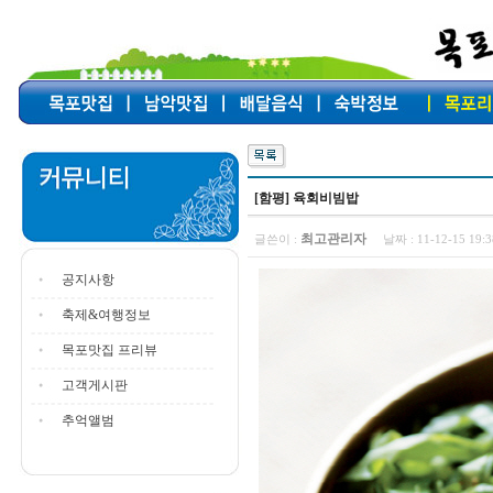
[함평] 육회비빔밥
최고관리자
글쓴이 :
날짜 :
11-12-15 19
공지사항
축제&여행정보
목포맛집 프리뷰
고객게시판
추억앨범