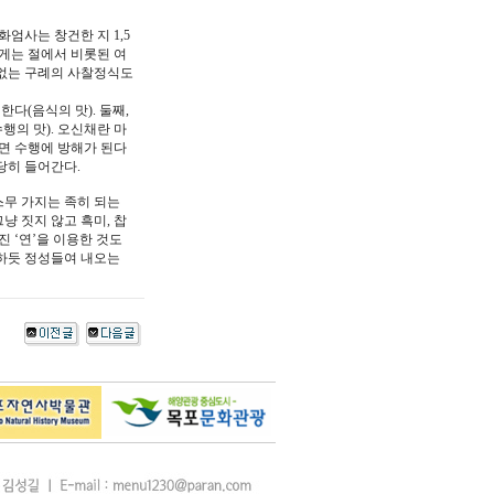
엄사는 창건한 지 1,5
게는 절에서 비롯된 여
 없는 구례의 사찰정식도
다(음식의 맛). 둘째,
행의 맛). 오신채란 마
으면 수행에 방해가 된다
당히 들어간다.
스무 가지는 족히 되는
냥 짓지 않고 흑미, 찹
진 ‘연’을 이용한 것도
 하듯 정성들여 내오는