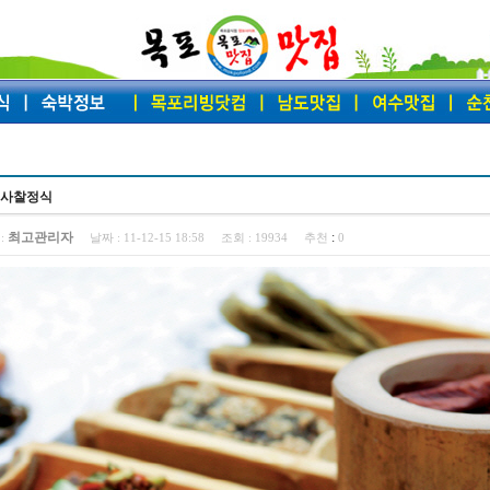
] 사찰정식
최고관리자
:
:
날짜 :
11-12-15 18:58
조회 :
19934
추천
0