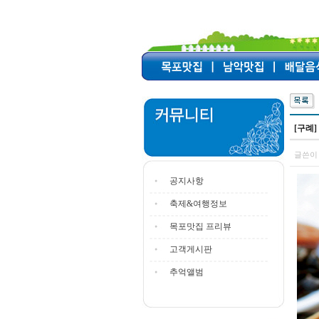
[구례
글쓴이 
공지사항
축제&여행정보
목포맛집 프리뷰
고객게시판
추억앨범