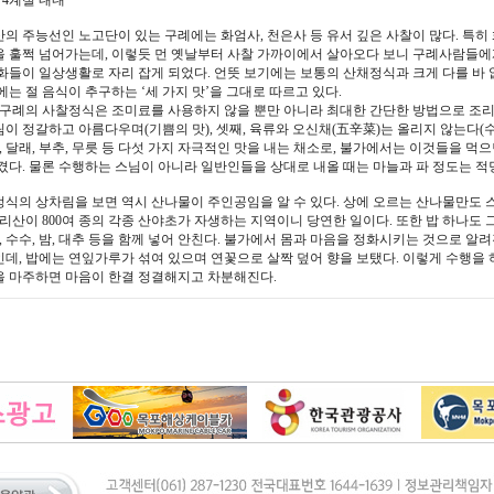
: 4계절 내내
의 주능선인 노고단이 있는 구례에는 화엄사, 천은사 등 유서 깊은 사찰이 많다. 특히 화
을 훌쩍 넘어가는데, 이렇듯 먼 옛날부터 사찰 가까이에서 살아오다 보니 구례사람들에
화들이 일상생활로 자리 잡게 되었다. 언뜻 보기에는 보통의 산채정식과 크게 다를 바
에는 절 음식이 추구하는 ‘세 가지 맛’을 그대로 따르고 있다.
 구례의 사찰정식은 조미료를 사용하지 않을 뿐만 아니라 최대한 간단한 방법으로 조리한
이 정갈하고 아름다우며(기쁨의 맛), 셋째, 육류와 오신채(五辛菜)는 올리지 않는다(수
파, 달래, 부추, 무릇 등 다섯 가지 자극적인 맛을 내는 채소로, 불가에서는 이것들을 먹
겼다. 물론 수행하는 스님이 아니라 일반인들을 상대로 내올 때는 마늘과 파 정도는 적
식의 상차림을 보면 역시 산나물이 주인공임을 알 수 있다. 상에 오르는 산나물만도 
지리산이 800여 종의 각종 산야초가 자생하는 지역이니 당연한 일이다. 또한 밥 하나도 그
조, 수수, 밤, 대추 등을 함께 넣어 안친다. 불가에서 몸과 마음을 정화시키는 것으로 알려
데, 밥에는 연잎가루가 섞여 있으며 연꽃으로 살짝 덮어 향을 보탰다. 이렇게 수행을
 마주하면 마음이 한결 정결해지고 차분해진다.