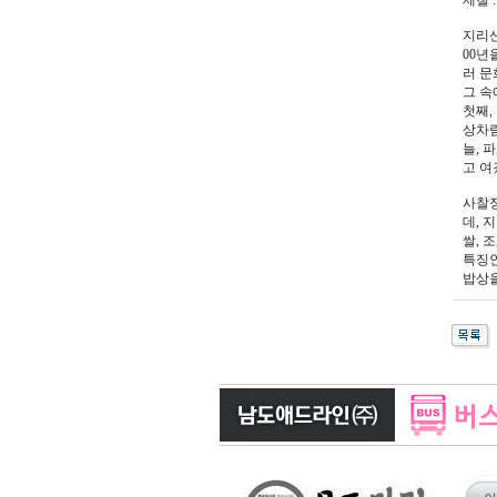
제철 
지리산
00년
러 문
그 속
첫째,
상차림
늘, 
고 여
사찰정
데, 
쌀, 
특징인
밥상을