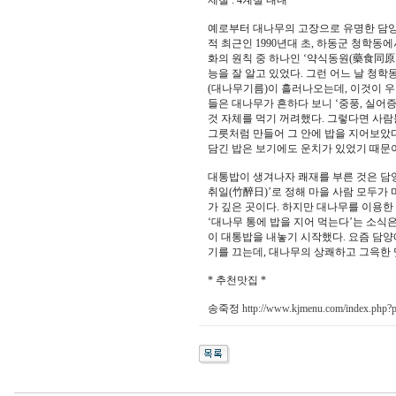
제철 : 4계절 내내
예로부터 대나무의 고장으로 유명한 담양.
적 최근인 1990년대 초, 하동군 청학동
화의 원칙 중 하나인 ‘약식동원(藥食同原
능을 잘 알고 있었다. 그런 어느 날 청
(대나무기름)이 흘러나오는데, 이것이 우
들은 대나무가 흔하다 보니 ‘중풍, 실어
것 자체를 먹기 꺼려했다. 그렇다면 사람
그릇처럼 만들어 그 안에 밥을 지어보았다
담긴 밥은 보기에도 운치가 있었기 때문
대통밥이 생겨나자 쾌재를 부른 것은 담양
취일(竹醉日)’로 정해 마을 사람 모두가
가 깊은 곳이다. 하지만 대나무를 이용한
‘대나무 통에 밥을 지어 먹는다’는 소식
이 대통밥을 내놓기 시작했다. 요즘 담양
기를 끄는데, 대나무의 상쾌하고 그윽한
* 추천맛집 *
송죽정
http://www.kjmenu.com/index.php