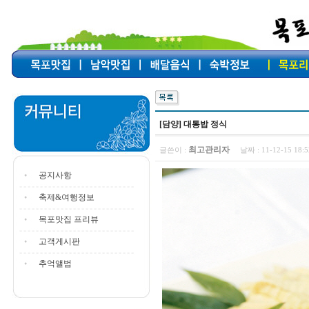
[담양] 대통밥 정식
최고관리자
글쓴이 :
날짜 :
11-12-15 18
공지사항
축제&여행정보
목포맛집 프리뷰
고객게시판
추억앨범