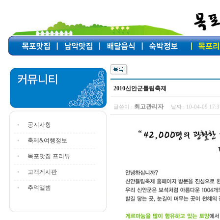
2010신안군튤립축제
최고관리자
글쓴이 :
날짜 :
10-04-09 17
공지사항
축제&여행정보
목포맛집 프리뷰
고객게시판
추억앨범