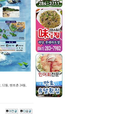
12동, 텐트촌 24동,