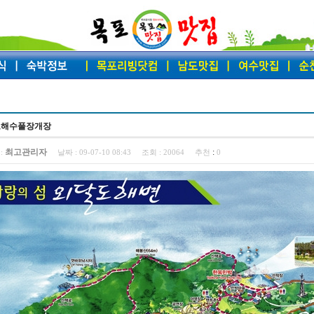
도해수풀장개장
최고관리자
:
:
날짜 :
09-07-10 08:43
조회 :
20064
추천
0