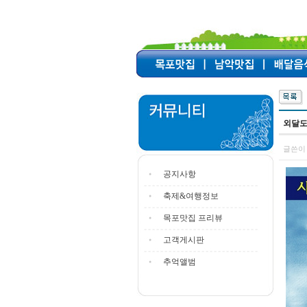
외달
글쓴이 
공지사항
축제&여행정보
목포맛집 프리뷰
고객게시판
추억앨범