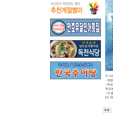
※ 사
- 개장기
- 주
주요편
- 이 
[이 