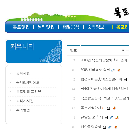
번호
제목
2008년 목포해양문화축제 준비
47
2008 전라남도 축제
46
공지사항
함평나비곤충엑스포알리미
45
축제&여행정보
제4회 갓바위예술제 11월8일~ 1
44
목포맛집 프리뷰
목포향토음식 ‘최고의 맛’으로 
43
고객게시판
목포여행안내
42
(1)
추억앨범
유달산 꽃 축제
41
신안튤립축제
40