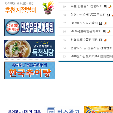
목포 향토음식 경연대회
39
함평나비축제 UCC 공모전
38
2009목포도자기축제
37
2009'목포해양문화축제
36
외달도해수풀장개장
35
관광지도 및 관광지별 전화번호
34
2010전라남도지역축제일정안내
33